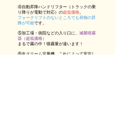
④自動昇降ハンドリフター（トラックの乗
り降りが電動で対応）の
超低価格
。
フォークリフトのないところでも荷物の昇
降が可能
です。
⑤加工場・病院などの入り口に、
滅菌噴霧
器（超低価格）
まるで霧の中！噴霧量が違います！
⑥生クリーム定量機 これによって安定し
た製品提供が可能です。
⑦‐４０度連続製氷機 革命的です！卓上タ
イプで上から注いだ飲み物が数十秒で氷に
なって出てきます。
ふわふわのかき氷も出来ます！ さらに２
０度以下のアルコールも、分離して凍結で
きなかった牛乳までもが
その場でかき氷となって出てきます！氷が
要らないかき氷機となっています。