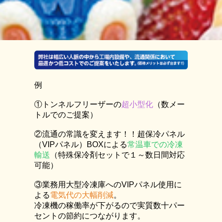
例
①トンネルフリーザーの
超小型化
（数メー
トルでのご提案）
②流通の常識を変えます！！超保冷パネル
（VIPパネル）BOXによる
常温車での冷凍
輸送
（特殊保冷剤セットで１～数日間対応
可能）
③業務用大型冷凍庫へのVIPパネル使用に
よる
電気代の大幅削減
。
冷凍機の稼働率が下がるので実質数十パー
セントの節約につながります。