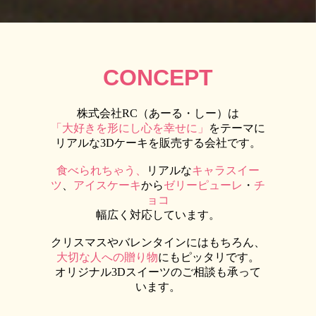
CONCEPT
株式会社RC（あーる・しー）は
「大好きを形にし心を幸せに」
を
テーマに
リアルな3Dケーキを販売する会社です。
食べられちゃう、
リアルな
キャラスイー
ツ
、
アイスケーキ
から
ゼリーピューレ
・
チ
ョコ
幅広く対応しています。
クリスマスやバレンタインにはもちろん、
大切な人への贈り物
にもピッタリです。
オリジナル3Dスイーツのご相談も承って
います。